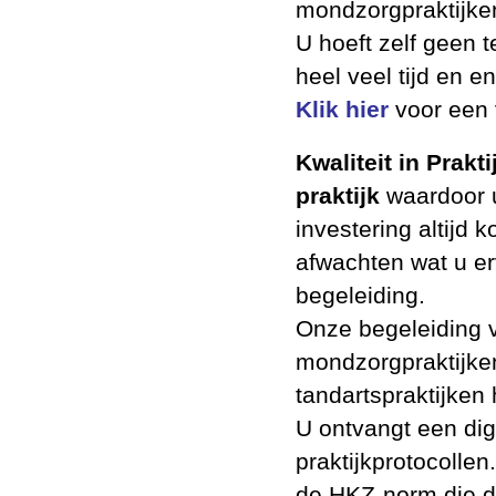
mondzorgpraktijke
U hoeft zelf geen t
heel veel tijd en e
Klik hier
voor een 
Kwaliteit in Prakt
praktijk
waardoor u
investering altijd 
afwachten wat u er
begeleiding.
Onze begeleiding v
mondzorgpraktijken
tandartspraktijken
U ontvangt een dig
praktijkprotocolle
de
HKZ
-norm die d