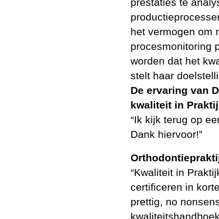
prestaties te anal
productieprocesse
het vermogen om m
procesmonitoring p
worden dat het kwa
stelt haar doelstel
De ervaring van D
kwaliteit in Prakti
“Ik kijk terug op e
Dank hiervoor!”
Orthodontieprakti
“Kwaliteit in Prakt
certificeren in kor
prettig, no nonsen
kwaliteitshandboe