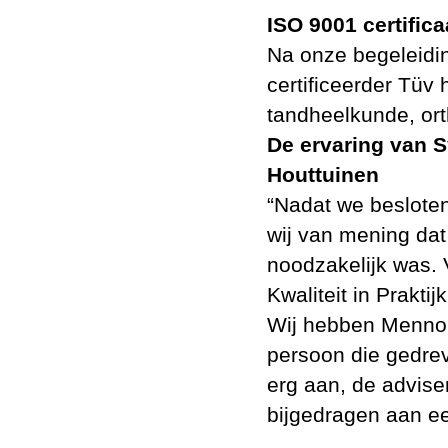
ISO
9001 certific
Na onze begeleidin
certificeerder Tüv 
tandheelkunde, ort
De ervaring van Sy
Houttuinen
“Nadat we besloten
wij van mening dat
noodzakelijk was. 
Kwaliteit in Prakti
Wij hebben Menno l
persoon die gedrev
erg aan, de advise
bijgedragen aan een