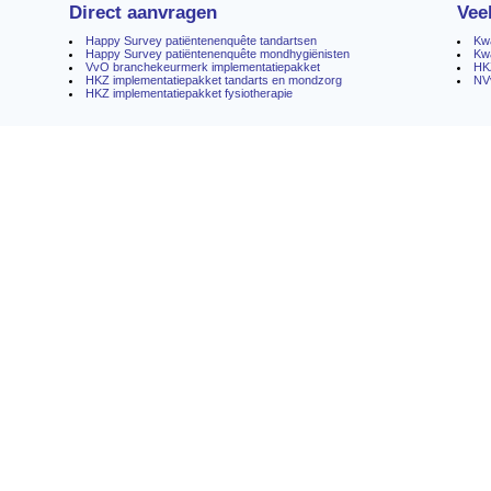
Direct aanvragen
Vee
Happy Survey patiëntenenquête tandartsen
Kwa
Happy Survey patiëntenenquête mondhygiënisten
Kw
VvO branchekeurmerk implementatiepakket
HK
HKZ implementatiepakket tandarts en mondzorg
NV
HKZ implementatiepakket fysiotherapie