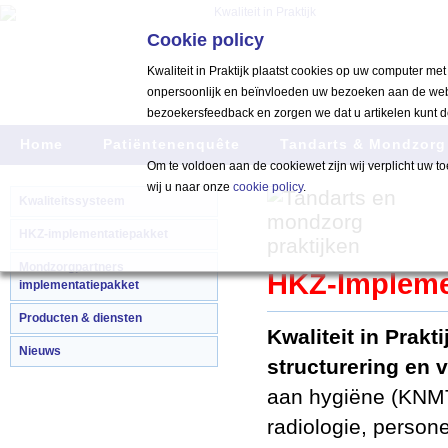
Cookie policy
Kwaliteit in Praktijk plaatst cookies op uw computer met 
onpersoonlijk en beïnvloeden uw bezoeken aan de web
bezoekersfeedback en zorgen we dat u artikelen kunt d
Home
Patiëntenenquête
Tandarts & Mondzorg
Om te voldoen aan de cookiewet zijn wij verplicht uw t
wij u naar onze
cookie policy
.
Kwaliteitssysteem
HKZ-implementatiepakket
Mondzorgpartners
HKZ-Implemen
implementatiepakket
Producten & diensten
Kwaliteit in Prakti
Nieuws
structurering en 
aan hygiëne (
KNM
radiologie, person